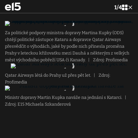
1
/
4
Za politické podpory ministra dopravy Martina Kupky (ODS)
chtějí politické zástupce Kataru a dopravce Qatar Airways
přesvědčit o výhodách, jaké by podle nich přinesla proměna
Prahy v leteckou křižovatku mezi Dauhá a některým z velkých
měst východního pobřeží USA či Kanady.
|
Zdroj: Profimedia
Qatar Airways létá do Prahy už přes pět let.
|
Zdroj:
Profimedia
Ministr dopravy Martin Kupka naváže na jednání s Katarci.
|
Zdroj: E15 Michaela Szkanderová