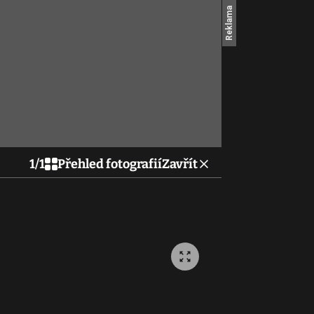
1
/
1
Přehled fotografií
Zavřít