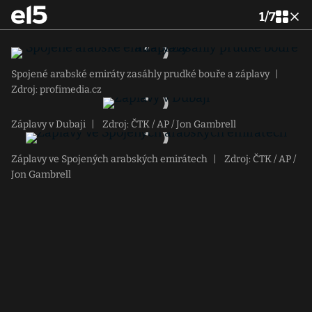
1
/
7
Spojené arabské emiráty zasáhly prudké bouře a záplavy
|
Zdroj: profimedia.cz
Záplavy v Dubaji
|
Zdroj: ČTK / AP / Jon Gambrell
Záplavy ve Spojených arabských emirátech
|
Zdroj: ČTK / AP /
Jon Gambrell