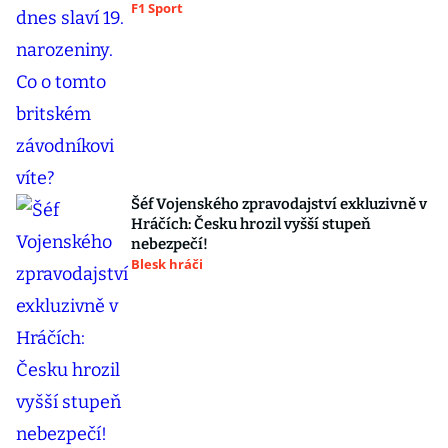
F1 Sport
Šéf Vojenského zpravodajství exkluzivně v
Hráčích: Česku hrozil vyšší stupeň
nebezpečí!
Blesk hráči