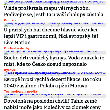
Vláda proškrtala mapu větrných zón.
Podívejte se, jestli ta u vaší chalupy zůstala
Domácí
U pražských hal chceme hlavně více akcí,
lepší VIP i gastronomii, říká evropský šéf
Live Nation
Obchod a služby
Sucho drtí vodácký byznys. Voda zmizela i z
míst, kde to Česko dosud nepoznalo
Byznys
Evropě hrozí rychlá dezertifikace. Do roku
2040 zasáhne i Polabí a jižní Moravu
Technologie a média
Dovolená na poslední chvíli? Tahle země
nabízí moře jako Maledivy za zlomek ceny