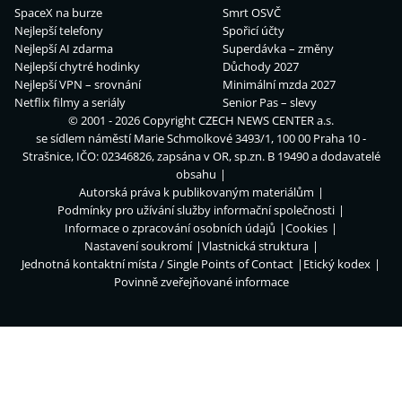
SpaceX na burze
Smrt OSVČ
Nejlepší telefony
Spořicí účty
Nejlepší AI zdarma
Superdávka – změny
Nejlepší chytré hodinky
Důchody 2027
Nejlepší VPN – srovnání
Minimální mzda 2027
Netflix filmy a seriály
Senior Pas – slevy
© 2001 - 2026 Copyright
CZECH NEWS CENTER a.s.
se sídlem náměstí Marie Schmolkové 3493/1, 100 00 Praha 10 -
Strašnice, IČO: 02346826, zapsána v OR, sp.zn. B 19490 a dodavatelé
obsahu
Autorská práva k publikovaným materiálům
Podmínky pro užívání služby informační společnosti
Informace o zpracování osobních údajů
Cookies
Nastavení soukromí
Vlastnická struktura
Jednotná kontaktní místa / Single Points of Contact
Etický kodex
Povinně zveřejňované informace