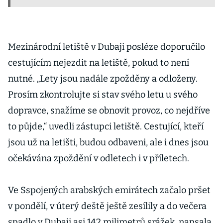
Mezinárodní letiště v Dubaji posléze doporučilo
cestujícím nejezdit na letiště, pokud to není
nutné. „Lety jsou nadále zpožděny a odloženy.
Prosím zkontrolujte si stav svého letu u svého
dopravce, snažíme se obnovit provoz, co nejdříve
to půjde,“ uvedli zástupci letiště. Cestující, kteří
jsou už na letišti, budou odbaveni, ale i dnes jsou
očekávána zpoždění v odletech i v příletech.
Ve Sspojených arabských emirátech začalo pršet
v pondělí, v úterý deště ještě zesílily a do večera
spadlo v Dubaji asi 142 milimetrů srážek, napsala