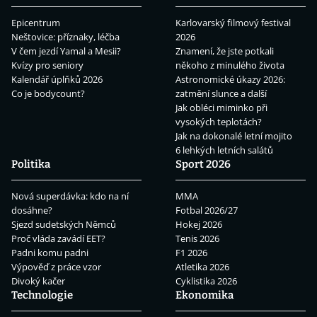
Epicentrum
Karlovarský filmový festival
Neštovice: příznaky, léčba
2026
V čem jezdí Yamal a Mesii?
Znamení, že jste potkali
Kvízy pro seniory
někoho z minulého života
Kalendář úplňků 2026
Astronomické úkazy 2026:
Co je bodycount?
zatmění slunce a další
Jak obléci miminko při
vysokých teplotách?
Jak na dokonalé letní mojito
6 lehkých letních salátů
Politika
Sport 2026
Nová superdávka: kdo na ní
MMA
dosáhne?
Fotbal 2026/27
Sjezd sudetských Němců
Hokej 2026
Proč vláda zavádí EET?
Tenis 2026
Padni komu padni
F1 2026
Výpověď z práce vzor
Atletika 2026
Divoký kačer
Cyklistika 2026
Technologie
Ekonomika