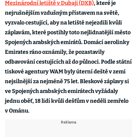
Mezinárodní letiště v Dubaji (DXB)
, které je
nejrušnějším vzdušným přístavem na světě,
vyzvalo cestující, aby na letiště nejezdili kvůli
záplavám, které postihly toto nejlidnatější město
Spojených arabských emirátů. Domácí aerolinky
Emirates ráno oznámily, že pozastavily
odbavování cestujících až do půlnoci. Podle státní
tiskové agentury WAM byly úterní deště v zemi
nejsilnější za nejméně 75 let. Bleskové záplavy si
ve Spojených arabských emirátech vyžádaly
jednu oběť, 18 lidí kvůli dešťům v neděli zemřelo
v Ománu.