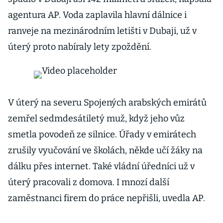
agentura AP. Voda zaplavila hlavní dálnice i
ranveje na mezinárodním letišti v Dubaji, už v
úterý proto nabíraly lety zpoždění.
V úterý na severu Spojených arabských emirátů
zemřel sedmdesátiletý muž, když jeho vůz
smetla povodeň ze silnice. Úřady v emirátech
zrušily vyučování ve školách, někde učí žáky na
dálku přes internet. Také vládní úředníci už v
úterý pracovali z domova. I mnozí další
zaměstnanci firem do práce nepřišli, uvedla AP.