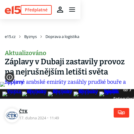
Předplatné
e15.cz
Byznys
Doprava a logistika
Aktualizováno
Záplavy v Dubaji zastavily provoz
na nejrušnějším letišti světa
7
Fotogaler
ČTK
0
17. dubna 2024
·
11:49