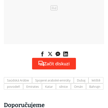
Začít diskuzi
Saúdská Arábie
Spojené arabské emiráty
Dubaj
letiště
povodeň
Emirates
Katar
silnice
Omán
Bahrajn
Doporučujeme