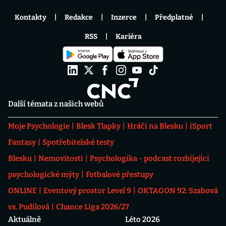
Kontakty
Redakce
Inzerce
Předplatné
RSS
Kariéra
Další témata z našich webů
Moje Psychologie
Blesk Tlapky
Hráči na Blesku
iSport
Fantasy
Spotřebitelské testy
Blesku
Nemovitosti
Psychologika - podcast rozbíjející
psychologické mýty
Fotbalové přestupy
ONLINE
Eventový prostor Level 9
OKTAGON 92: Szabová
vs. Pudilová
Chance Liga 2026/27
Aktuálně
Léto 2026