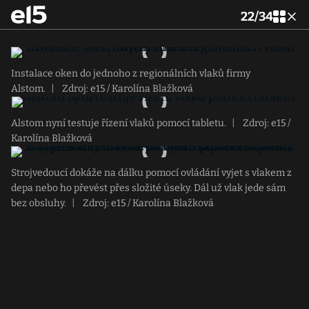
22
/
34
Instalace oken do jednoho z regionálních vlaků firmy
Alstom.
|
Zdroj: e15 / Karolína Blažková
Alstom nyní testuje řízení vlaků pomocí tabletu.
|
Zdroj: e15 /
Karolína Blažková
Strojvedoucí dokáže na dálku pomocí ovládání vyjet s vlakem z
depa nebo ho převést přes složité úseky. Dál už vlak jede sám
bez obsluhy.
|
Zdroj: e15 / Karolína Blažková