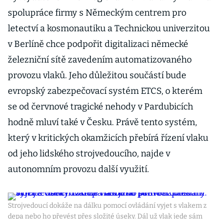
spolupráce firmy s Německým centrem pro
letectví a kosmonautiku a Technickou univerzitou
v Berlíně chce podpořit digitalizaci německé
železniční sítě zavedením automatizovaného
provozu vlaků. Jeho důležitou součástí bude
evropský zabezpečovací systém ETCS, o kterém
se od červnové tragické nehody v Pardubicích
hodně mluví také v Česku. Právě tento systém,
který v kritických okamžicích přebírá řízení vlaku
od jeho lidského strojvedoucího, najde v
autonomním provozu další využití.
Strojvedoucí dokáže na dálku pomocí ovládání vyjet s vlakem z
depa nebo ho převést přes složité úseky. Dál už vlak jede sám