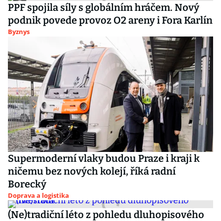
PPF spojila síly s globálním hráčem. Nový
podnik povede provoz O2 areny i Fora Karlín
Byznys
Supermoderní vlaky budou Praze i kraji k
ničemu bez nových kolejí, říká radní
Borecký
Doprava a logistika
(Ne)tradiční léto z pohledu dluhopisového