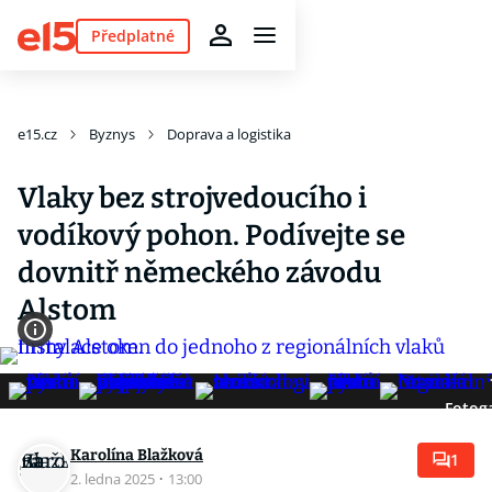
Předplatné
e15.cz
Byznys
Doprava a logistika
Vlaky bez strojvedoucího i
vodíkový pohon. Podívejte se
dovnitř německého závodu
Alstom
Fotoga
Karolína Blažková
1
2. ledna 2025
·
13:00