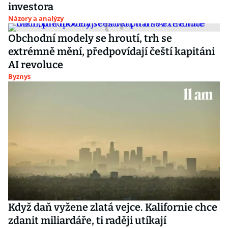
investora
Názory a analýzy
Obchodní modely se hroutí, trh se
extrémně mění, předpovídají čeští kapitáni
AI revoluce
Byznys
Když daň vyžene zlatá vejce. Kalifornie chce
zdanit miliardáře, ti raději utíkají