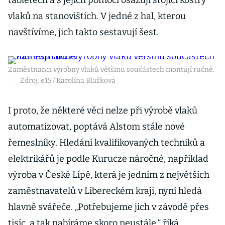
tabletech a s jejich pomocí osazují stojící kostry
vlaků na stanovištích. V jedné z hal, kterou
navštívíme, jich takto sestavují šest.
Zaměstnanci výrobny vlaků většinu součástech montují ručně.
|
Zdroj: e15 / Karolína Blažková
I proto, že některé věci nelze při výrobě vlaků
automatizovat, poptává Alstom stále nové
řemeslníky. Hledání kvalifikovaných techniků a
elektrikářů je podle Kurucze náročné, například
výroba v České Lípě, která je jedním z největších
zaměstnavatelů v Libereckém kraji, nyní hledá
hlavně svářeče. „Potřebujeme jich v závodě přes
tisíc, a tak nabíráme skoro neustále,“ říká.