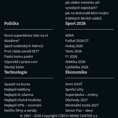
Jak obléci miminko při
vysokých teplotách?
Jak na dokonalé letní mojito
6 lehkých letních salátů
Politika
Sport 2026
Nová superdávka: kdo na ní
MMA
dosáhne?
Fotbal 2026/27
Sjezd sudetských Němců
Hokej 2026
Proč vláda zavádí EET?
Tenis 2026
Padni komu padni
F1 2026
Výpověď z práce vzor
Atletika 2026
Divoký kačer
Cyklistika 2026
Technologie
Ekonomika
SpaceX na burze
Smrt OSVČ
Nejlepší telefony
Spořicí účty
Nejlepší AI zdarma
Superdávka – změny
Nejlepší chytré hodinky
Důchody 2027
Nejlepší VPN – srovnání
Minimální mzda 2027
Netflix filmy a seriály
Senior Pas – slevy
© 2001 - 2026 Copyright
CZECH NEWS CENTER a.s.