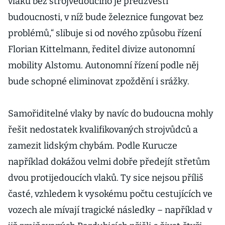
vlaků bez strojvedoucího je předzvěstí
budoucnosti, v níž bude železnice fungovat bez
problémů,“ slibuje si od nového způsobu řízení
Florian Kittelmann, ředitel divize autonomní
mobility Alstomu. Autonomní řízení podle něj
bude schopné eliminovat zpoždění i srážky.
Samořiditelné vlaky by navíc do budoucna mohly
řešit nedostatek kvalifikovaných strojvůdců a
zamezit lidským chybám. Podle Kurucze
například dokážou velmi dobře předejít střetům
dvou protijedoucích vlaků. Ty sice nejsou příliš
časté, vzhledem k vysokému počtu cestujících ve
vozech ale mívají tragické následky – například v