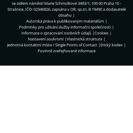
se sídlem náměstí Marie Schmolkové 3493/1, 100 00 Praha 10 -
Strašnice, IČO: 02346826, zapsána v OR, sp.zn. B 19490 a dodavatelé
obsahu
Autorská práva k publikovaným materiálům
Podmínky pro užívání služby informační společnosti
Informace o zpracování osobních údajů
Cookies
Nastavení soukromí
Vlastnická struktura
Jednotná kontaktní místa / Single Points of Contact
Etický kodex
Povinně zveřejňované informace