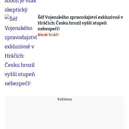
Šéf Vojenského zpravodajství exkluzivně v
Hráčích: Česku hrozil vyšší stupeň
nebezpečí!
Blesk hráči