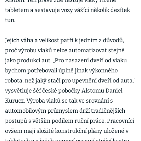
Alstom. Ten právě zde testuje vlaky řízené
tabletem a sestavuje vozy vážící několik desítek
tun.
Jejich váha a velikost patří k jedním z důvodů,
proč výrobu vlaků nelze automatizovat stejně
jako produkci aut. „Pro nasazení dveří od vlaku
bychom potřebovali úplně jinak výkonného
robota, než jaký stačí pro upevnění dveří od auta,“
vysvětluje šéf české pobočky Alstomu Daniel
Kurucz. Výroba vlaků se tak ve srovnání s
automobilovým průmyslem drží tradičnějších
postupů s větším podílem ruční práce. Pracovníci
ovšem mají složité konstrukční plány uložené v