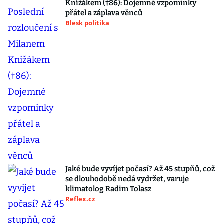
Knížákem (†86): Dojemné vzpomínky
přátel a záplava věnců
Blesk politika
Jaké bude vyvíjet počasí? Až 45 stupňů, což
se dlouhodobě nedá vydržet, varuje
klimatolog Radim Tolasz
Reflex.cz