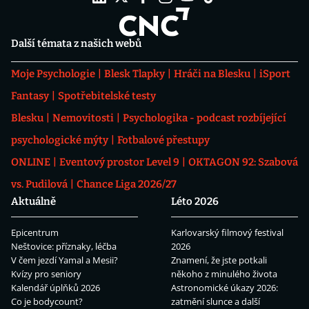
Další témata z našich webů
Moje Psychologie
Blesk Tlapky
Hráči na Blesku
iSport
Fantasy
Spotřebitelské testy
Blesku
Nemovitosti
Psychologika - podcast rozbíjející
psychologické mýty
Fotbalové přestupy
ONLINE
Eventový prostor Level 9
OKTAGON 92: Szabová
vs. Pudilová
Chance Liga 2026/27
Aktuálně
Léto 2026
Epicentrum
Karlovarský filmový festival
Neštovice: příznaky, léčba
2026
V čem jezdí Yamal a Mesii?
Znamení, že jste potkali
Kvízy pro seniory
někoho z minulého života
Kalendář úplňků 2026
Astronomické úkazy 2026:
Co je bodycount?
zatmění slunce a další