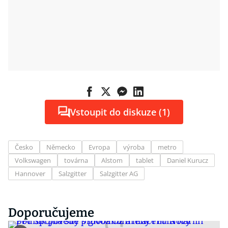
Vstoupit do diskuze (1)
Česko
Německo
Evropa
výroba
metro
Volkswagen
továrna
Alstom
tablet
Daniel Kurucz
Hannover
Salzgitter
Salzgitter AG
Doporučujeme