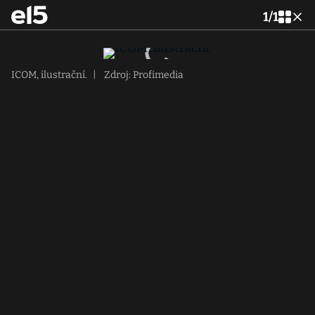
1
/
1
ICOM, ilustrační.
|
Zdroj: Profimedia