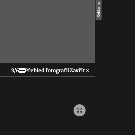
3
/
6
Přehled fotografií
Zavřít