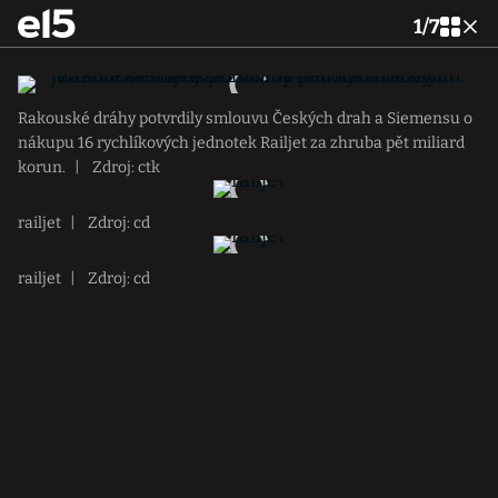
1
/
7
Rakouské dráhy potvrdily smlouvu Českých drah a Siemensu o
nákupu 16 rychlíkových jednotek Railjet za zhruba pět miliard
korun.
|
Zdroj: ctk
railjet
|
Zdroj: cd
railjet
|
Zdroj: cd