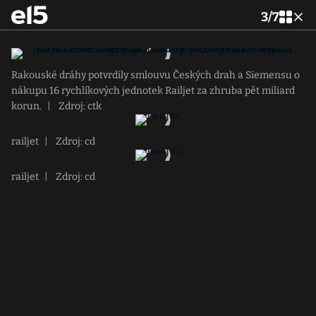
3
/
7
Rakouské dráhy potvrdily smlouvu Českých drah a Siemensu o
nákupu 16 rychlíkových jednotek Railjet za zhruba pět miliard
korun.
|
Zdroj: ctk
railjet
|
Zdroj: cd
railjet
|
Zdroj: cd