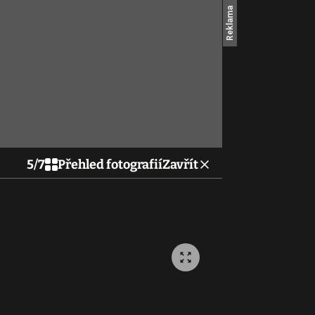
5
/
7
Přehled fotografií
Zavřít