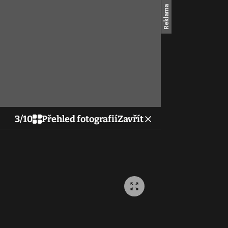
3
/
10
Přehled fotografií
Zavřít