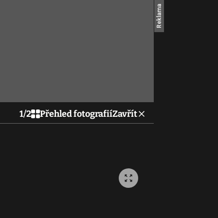
1
/
2
Přehled fotografií
Zavřít