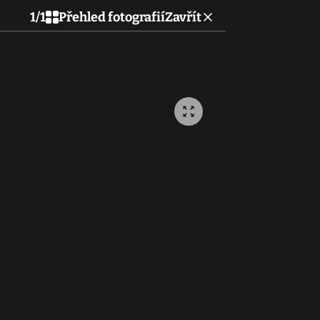
1
/
1
Přehled fotografií
Zavřít