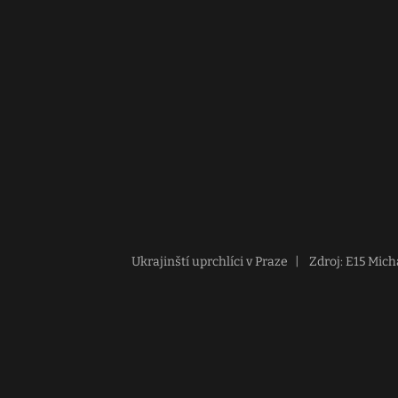
Ukrajinští uprchlíci v Praze
|
Zdroj: E15 Mic