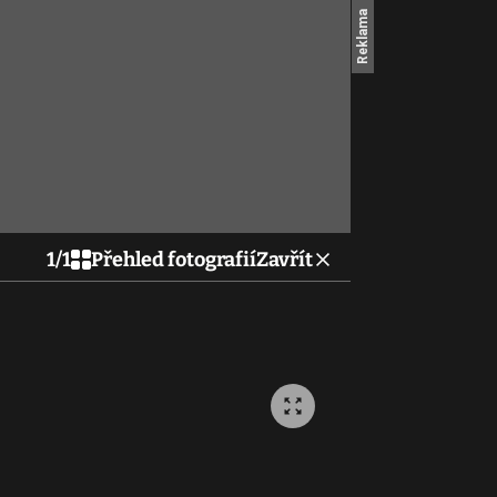
1
/
1
Přehled fotografií
Zavřít