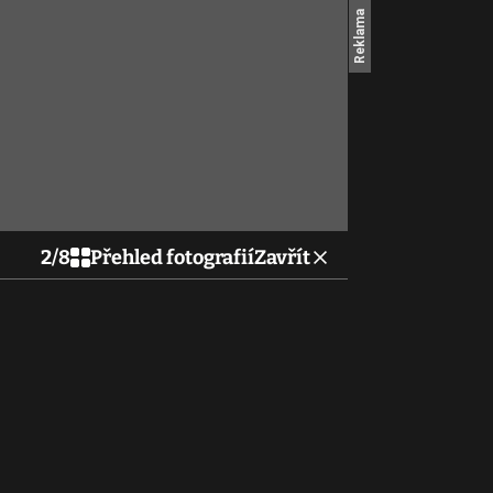
2
/
8
Přehled fotografií
Zavřít