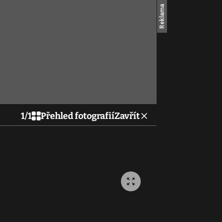
1
/
1
Přehled fotografií
Zavřít