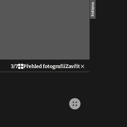
3
/
7
Přehled fotografií
Zavřít