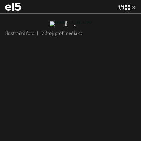
1
/
1
Ilustrační foto
|
Zdroj: profimedia.cz