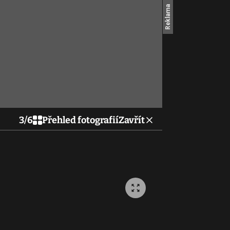
3
/
6
Přehled fotografií
Zavřít