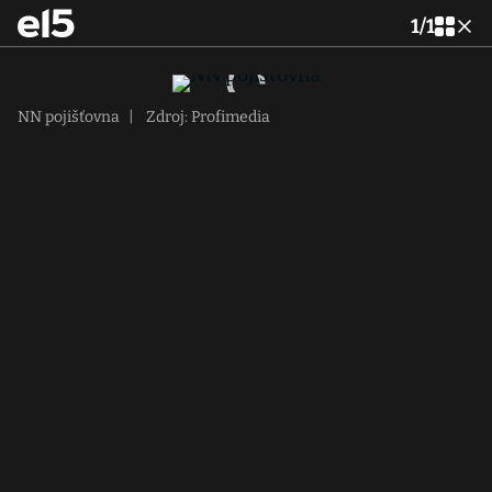
1
/
1
NN pojišťovna
|
Zdroj: Profimedia