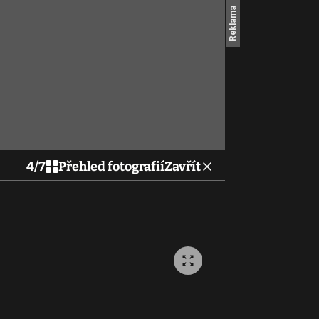
4
/
7
Přehled fotografií
Zavřít