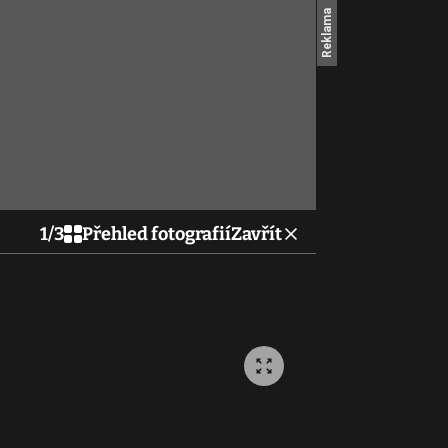
1
/
3
Přehled fotografií
Zavřít