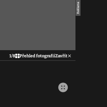
1
/
8
Přehled fotografií
Zavřít