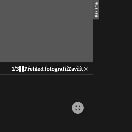
1
/
3
Přehled fotografií
Zavřít