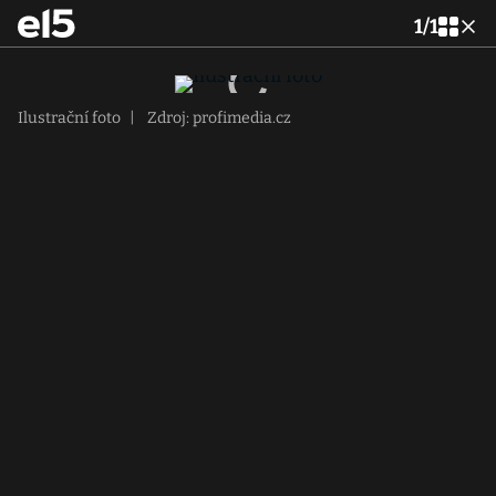
1
/
1
Ilustrační foto
|
Zdroj: profimedia.cz