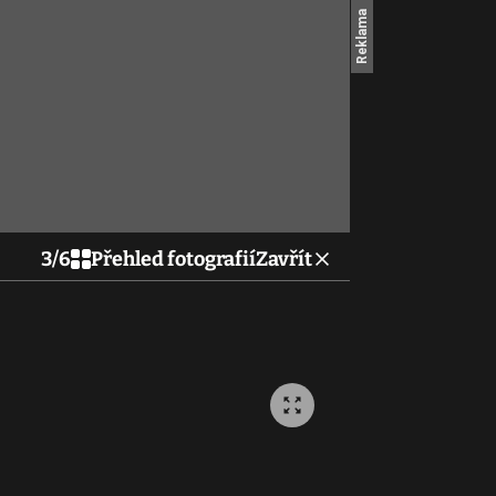
3
/
6
Přehled fotografií
Zavřít