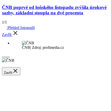
ČNB poprvé od loňského listopadu zvýšila úrokové
sazby, základní stoupla na dvě procenta
1
/
1
Přehled fotografií
Zavřít
ČNB
|
Zdroj: profimedia.cz
Zavřít