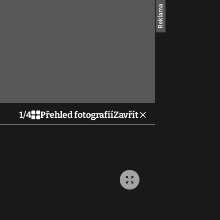
1
/
4
Přehled fotografií
Zavřít