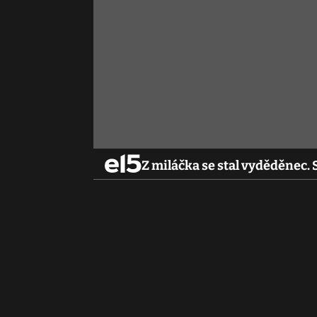
Z miláčka se stal vyděděnec.