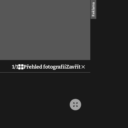
1
/
1
Přehled fotografií
Zavřít