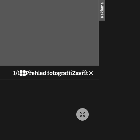
1
/
1
Přehled fotografií
Zavřít