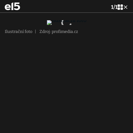
1
/
1
Ilustrační foto
|
Zdroj: profimedia.cz