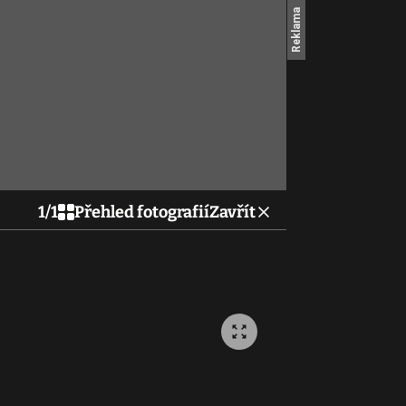
1
/
1
Přehled fotografií
Zavřít