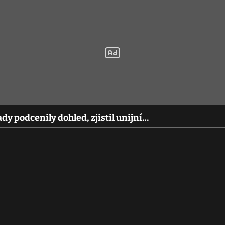
y podcenily dohled, zjistil unijní…