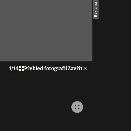
1
/
14
Přehled fotografií
Zavřít