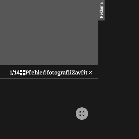
1
/
14
Přehled fotografií
Zavřít