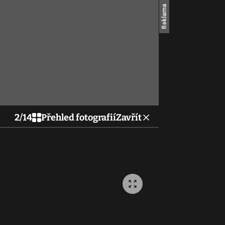
2
/
14
Přehled fotografií
Zavřít