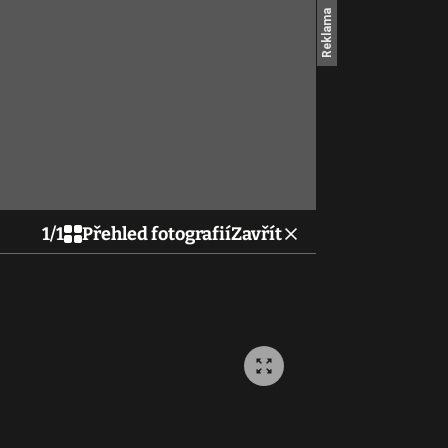
1
/
1
Přehled fotografií
Zavřít