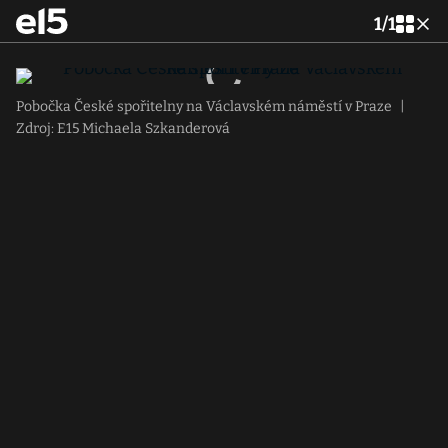
1
/
1
Pobočka České spořitelny na Václavském náměstí v Praze
|
Zdroj: E15 Michaela Szkanderová