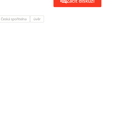
Začít diskuzi
Česká spořitelna
úvěr