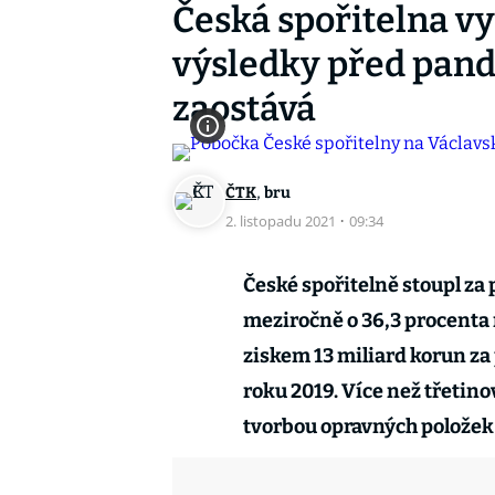
Česká spořitelna vyd
výsledky před pand
zaostává
,
ČTK
bru
2. listopadu 2021
·
09:34
České spořitelně stoupl za p
meziročně o 36,3 procenta n
ziskem 13 miliard korun z
roku 2019. Více než třetino
tvorbou opravných položek 