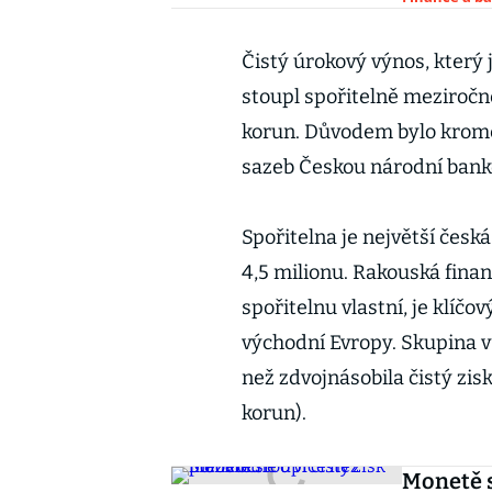
Čistý úrokový výnos, který 
stoupl spořitelně meziročně
korun. Důvodem bylo kromě 
sazeb Českou národní bank
Spořitelna je největší česk
4,5 milionu. Rakouská fina
spořitelnu vlastní, je klí
východní Evropy. Skupina v 
než zdvojnásobila čistý zis
korun).
Monetě s