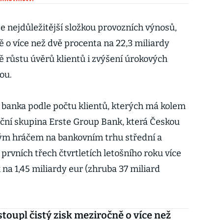
je nejdůležitější složkou provozních výnosů,
 o více než dvě procenta na 22,3 miliardy
růstu úvěrů klientů i zvýšení úrokových
ou.
á banka podle počtu klientů, kterých má kolem
nční skupina Erste Group Bank, která Českou
čovým hráčem na bankovním trhu střední a
prvních třech čtvrtletích letošního roku více
k na 1,45 miliardy eur (zhruba 37 miliard
toupl čistý zisk meziročně o více než