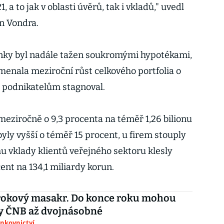
 a to jak v oblasti úvěrů, tak i vkladů," uvedl
n Vondra.
anky byl nadále tažen soukromými hypotékami,
menala meziroční růst celkového portfolia o
 podnikatelům stagnoval.
meziročně o 9,3 procenta na téměř 1,26 bilionu
yly vyšší o téměř 15 procent, u firem stouply
u vklady klientů veřejného sektoru klesly
nt na 134,1 miliardy korun.
rokový masakr. Do konce roku mohou
y ČNB až dvojnásobné
ankovnictví