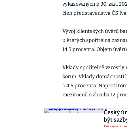
vykazovaných k 30. září 2021,
člen představenstva ČS Iva
Vývoj klientských úvěrů b
u kterých spořitelna zazna
14,3 procenta. Objem úvěrů
Vklady spořitelně vzrostly 
korun. Vklady domácností b
o 4,5 procenta. Naproti tom
meziročně o zhruba 12 proce
Český ú
být sazb
Finance a b