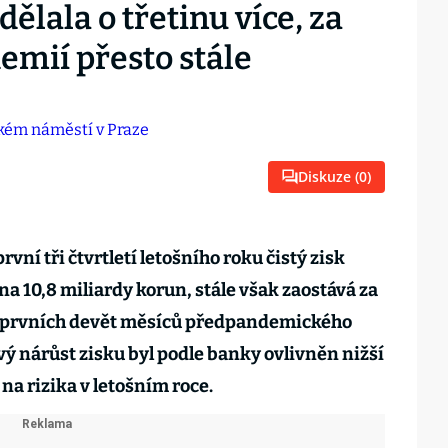
ělala o třetinu více, za
emií přesto stále
Diskuze (
0
)
rvní tři čtvrtletí letošního roku čistý zisk
a 10,8 miliardy korun, stále však zaostává za
a prvních devět měsíců předpandemického
vý nárůst zisku byl podle banky ovlivněn nižší
na rizika v letošním roce.