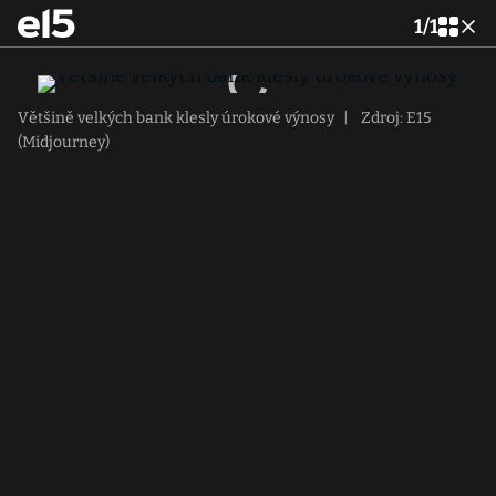
1
/
1
Většině velkých bank klesly úrokové výnosy
|
Zdroj: E15
(Midjourney)