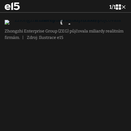
1
/
1
Zhongzhi Enterprise Group (ZEG) půjčovala miliardy realitním
firmám.
|
Zdroj: Ilustrace e15