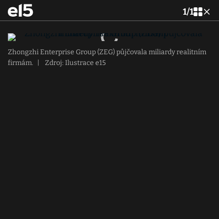
1
/
1
Zhongzhi Enterprise Group (ZEG) půjčovala miliardy realitním
firmám.
|
Zdroj: Ilustrace e15