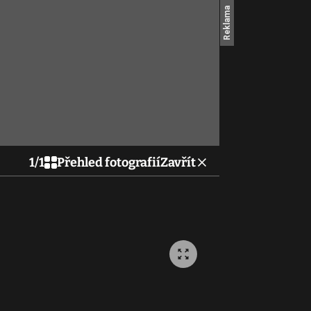
1
/
1
Přehled fotografií
Zavřít