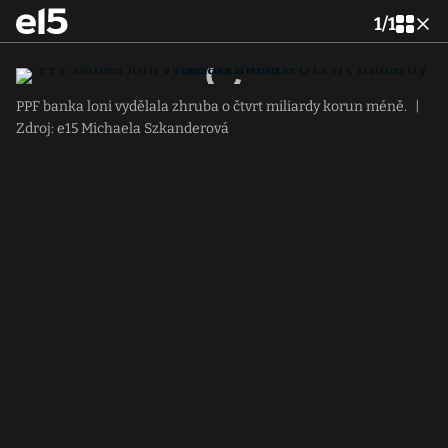
1
/
1
PPF banka loni vydělala zhruba o čtvrt miliardy korun méně.
|
Zdroj: e15 Michaela Szkanderová