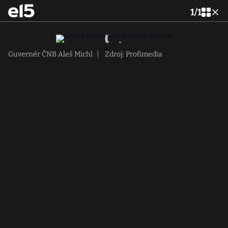
1
/
1
Guvernér ČNB Aleš Michl
|
Zdroj: Profimedia