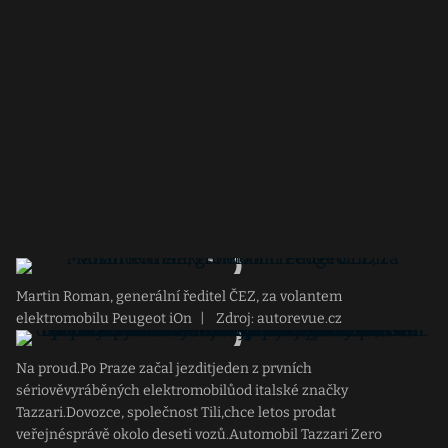
Martin Roman, generální ředitel ČEZ, za volantem
elektromobilu Peugeot iOn
|
Zdroj: autorevue.cz
Na proud.Po Praze začal jezditjeden z prvních
sériověvyráběných elektromobilůod italské značky
Tazzari.Dovozce, společnost Tili,chce letos prodat
veřejnésprávě okolo deseti vozů.Automobil Tazzari Zero