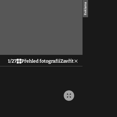
1
/
27
Přehled fotografií
Zavřít