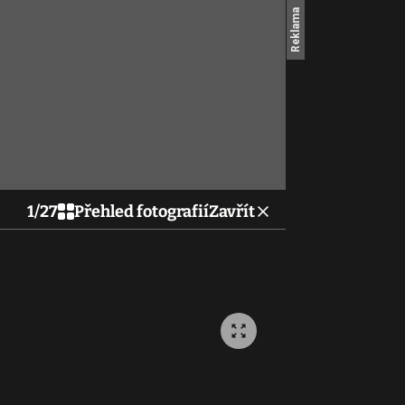
1
/
27
Přehled fotografií
Zavřít