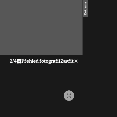
2
/
4
Přehled fotografií
Zavřít