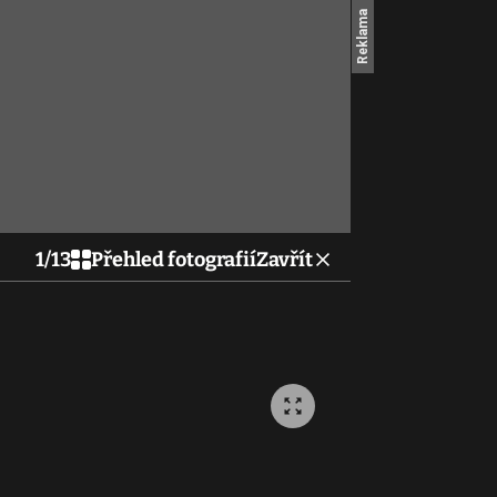
1
/
13
Přehled fotografií
Zavřít